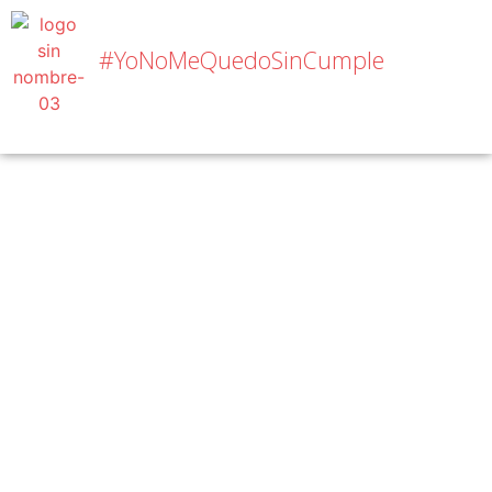
#YoNoMeQuedoSinCumple