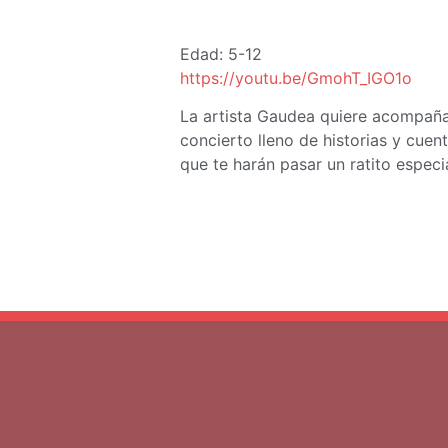
Edad: 5-12
https://youtu.be/GmohT_IGO1o
La artista Gaudea quiere acompañ
concierto lleno de historias y cue
que te harán pasar un ratito espec